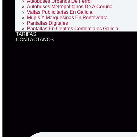
Autobuses Urbanos De Ferrol
Autobuses Metropolitanos De A Coruña
Vallas Publicitarias En Galicia
Mupis Y Marquesinas En Pontevedra
Pantallas Digitales
Pantallas En Centros Comerciales Galicia
TARIFAS
CONTÁCTANOS